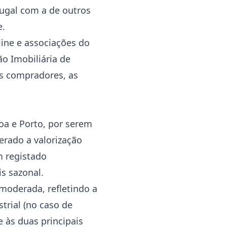
ugal com a de outros
e.
line e associações do
o Imobiliária de
dos compradores, as
boa e Porto, por serem
erado a valorização
m registado
s sazonal.
oderada, refletindo a
strial (no caso de
e às duas principais