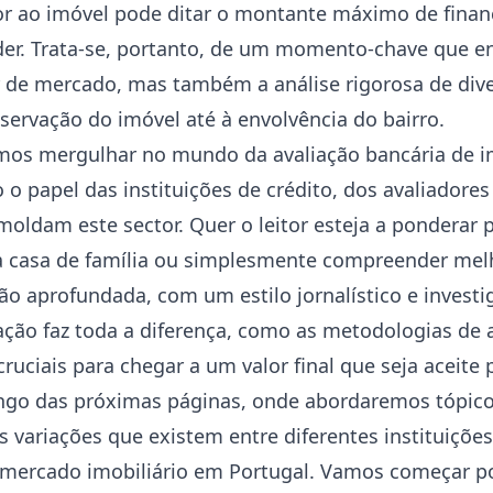
dor ao imóvel pode ditar o montante máximo de fina
der. Trata-se, portanto, de um momento-chave que e
 de mercado, mas também a análise rigorosa de dive
servação do imóvel até à envolvência do bairro.
os mergulhar no mundo da avaliação bancária de im
o papel das instituições de crédito, dos avaliadores 
moldam este sector. Quer o leitor esteja a ponderar 
a casa de família ou simplesmente compreender mel
ão aprofundada, com um estilo jornalístico e invest
ação faz toda a diferença, como as metodologias de 
uciais para chegar a um valor final que seja aceite p
go das próximas páginas, onde abordaremos tópico
as variações que existem entre diferentes instituições
 mercado imobiliário em Portugal. Vamos começar p