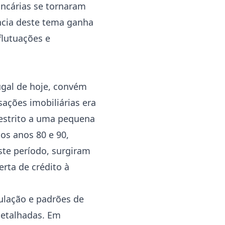
ancárias se tornaram
ância deste tema ganha
flutuações e
ugal de hoje, convém
ações imobiliárias era
restrito a uma pequena
os anos 80 e 90,
ste período, surgiram
rta de crédito à
ulação e padrões de
detalhadas. Em