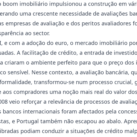
 boom imobiliário impulsionou a construção em vári
 gerando uma crescente necessidade de avaliações ba
as empresas de avaliação e dos peritos avaliadores f
sparência ao sector.
XI, e com a adoção do euro, o mercado imobiliário p
das. A facilitação de crédito, a entrada de investido
 criaram o ambiente perfeito para que o preço dos 
o sensível. Nesse contexto, a avaliação bancária, qu
ormalidade, transformou-se num processo crucial, 
 e aos compradores uma noção mais real do valor dos
2008 veio reforçar a relevância de processos de avalia
 bancos internacionais foram afectados pela conces
stas, e Portugal também não escapou ao abalo. Apren
libradas podiam conduzir a situações de crédito mal