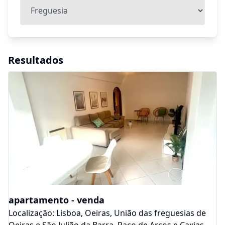
Resultados
apartamento
-
venda
Localização:
Lisboa
,
Oeiras
,
União das freguesias de