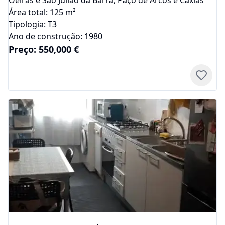
Oeiras e São Julião da Barra, Paço de Arcos e Caxias
Área total:
125
m²
Tipologia:
T3
Ano de construção:
1980
Preço:
550,000
€